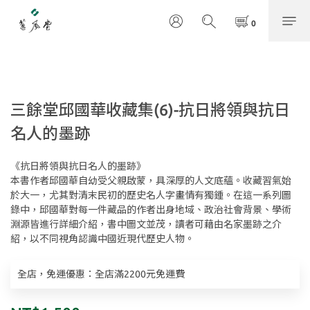
三餘堂邱國華收藏集(6)-抗日將領與抗日
名人的墨跡
《抗日將領與抗日名人的墨跡》
本書作者邱國華自幼受父親啟蒙，具深厚的人文底蘊。收藏習氣始
於大一，尤其對清末民初的歷史名人字畫情有獨鍾。在這一系列圖
錄中，邱國華對每一件藏品的作者出身地域、政治社會背景、學術
淵源皆進行詳細介紹，書中圖文並茂，讀者可藉由名家墨跡之介
紹，以不同視角認識中國近現代歷史人物。
全店，免運優惠：全店滿2200元免運費