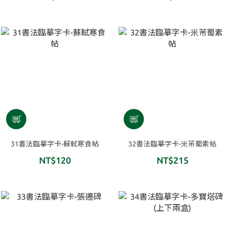
31書法臨摹字卡-蘇軾寒食帖
32書法臨摹字卡-米芾蜀素帖
NT$120
NT$215