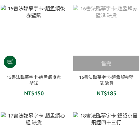
售完
15書法臨摹字卡-趙孟頫後赤
16書法臨摹字卡-趙孟頫赤壁
壁賦
賦 缺貨
NT$150
NT$185