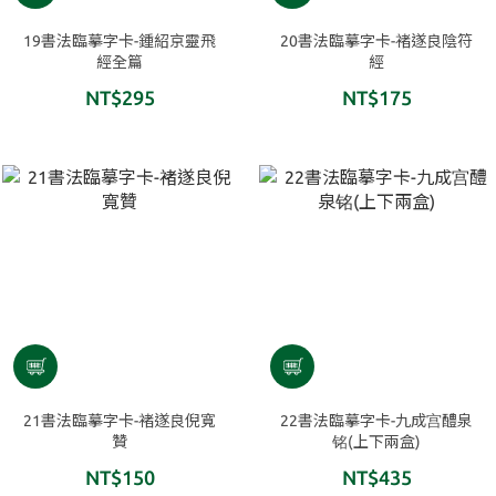
19書法臨摹字卡-鍾紹京靈飛
20書法臨摹字卡-褚遂良陰符
經全篇
經
NT$295
NT$175
21書法臨摹字卡-褚遂良倪寬
22書法臨摹字卡-九成宫醴泉
贊
铭(上下兩盒)
NT$150
NT$435