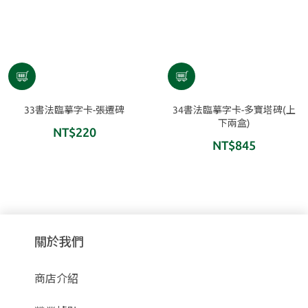
33書法臨摹字卡-張遷碑
34書法臨摹字卡-多寶塔碑(上
下兩盒)
NT$220
NT$845
關於我們
商店介紹