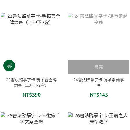
售完
23書法臨摹字卡-明拓曹全碑
24書法臨摹字卡-馮承素蘭亭
隸書（上中下3盒）
序
NT$390
NT$145