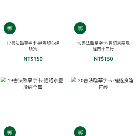
17書法臨摹字卡-趙孟頫心經
18書法臨摹字卡-鍾紹京靈飛
缺貨
經四十三行
NT$150
NT$150