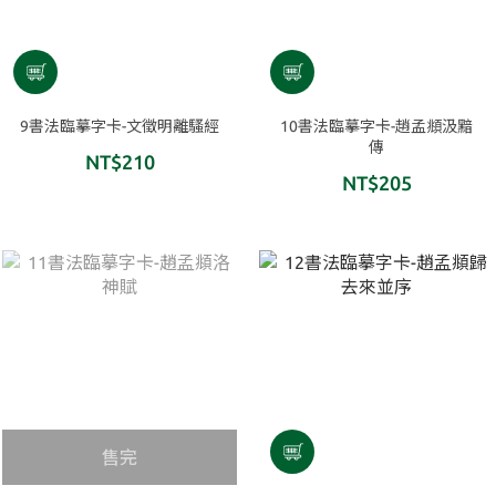
9書法臨摹字卡-文徵明離騷經
10書法臨摹字卡-趙孟頫汲黯
傳
NT$210
NT$205
售完