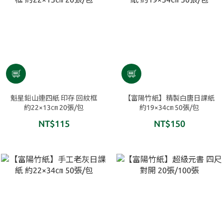
魁星鉛山連四紙 印存 回紋框
【富陽竹紙】精製白唐日課紙
約22×13㎝ 20張/包
約19×34㎝ 50張/包
NT$115
NT$150