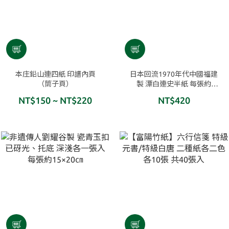
本庄鉛山連四紙 印譜內頁
日本回流1970年代中國福建
（筒子頁）
製 漂白連史半紙 每張約
34.5×24.5㎝ 100張入
NT$150 ~ NT$220
NT$420