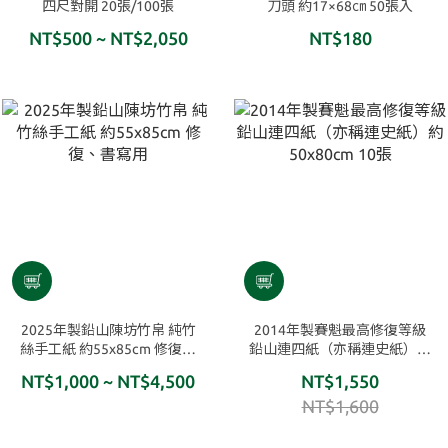
四尺對開 20張/100張
刀頭 約17×68㎝ 50張入
NT$500 ~ NT$2,050
NT$180
2025年製鉛山陳坊竹帛 純竹
2014年製賽魁最高修復等級
絲手工紙 約55x85cm 修復、
鉛山連四紙（亦稱連史紙）約
書寫用
50x80cm 10張
NT$1,000 ~ NT$4,500
NT$1,550
NT$1,600