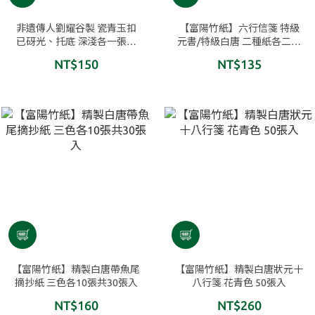
非遺傳人劉耀谷製 瓷青玉扣
【富陽竹紙】六行信箋 特級
已砑光、托底 深淺各一張入
元書/特級白唐 二種紙各二色
每張約15×20㎝
各10張 共40張入
NT$150
NT$135
【富陽竹紙】精製白唐帶魚尾
【富陽竹紙】精製白唐狀元十
摘抄紙 三色各10張共30張入
八行箋 花青色 50張入
NT$160
NT$260