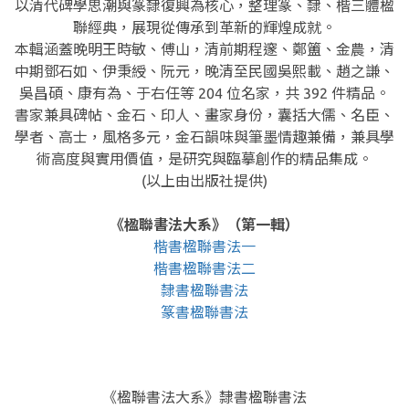
以清代碑學思潮與篆隸復興為核心，整理篆、隸、楷三體楹
聯經典，展現從傳承到革新的輝煌成就。
本輯涵蓋晚明王時敏、傅山，清前期程邃、鄭簠、金農，清
中期鄧石如、伊秉綬、阮元，晚清至民國吳熙載、趙之謙、
吳昌碩、康有為、于右任等 204 位名家，共 392 件精品。
書家兼具碑帖、金石、印人、畫家身份，囊括大儒、名臣、
學者、高士，風格多元，金石韻味與筆墨情趣兼備，兼具學
術高度與實用價值，是研究與臨摹創作的精品集成。
(以上由出版社提供)
《楹聯書法大系》（第一輯）
楷書楹聯書法一
楷書楹聯書法二
隸書楹聯書法
篆書楹聯書法
《楹聯書法大系》隸書楹聯書法