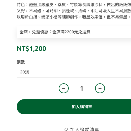
特色：嚴選頂級雁皮、桑皮、竹漿等長纖維原料，做出的紙既
又好，不易破，可鈐印、拓邊款、拓碑，印油可吸入且不易擴
以用於白描、蠅頭小楷等細節創作，吸墨效果佳，但不易暈墨
全店，免運優惠：全店滿2200元免運費
NT$1,200
張數
加入購物車
加入追蹤清單