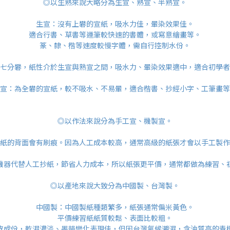
◎以生熟來說大略分為生宣、熟宣、半熟宣。
生宣：沒有上礬的宣紙，吸水力佳，暈染效果佳。
適合行書、草書等運筆較快速的書體，或寫意繪畫等。
篆、隸、楷等速度較慢字體，需自行控制水份。
七分礬，紙性介於生宣與熟宣之間，吸水力、暈染效果適中，適合初學者
宣：為全礬的宣紙，較不吸水、不易暈，適合楷書、抄經小字、工筆畫等
◎以作法來說分為手工宣、機製宣。
紙的背面會有刷痕。因為人工成本較高，通常高級的紙張才會以手工製作
機器代替人工抄紙，節省人力成本，所以紙張更平價，通常都做為練習、
◎以產地來說大致分為中國製、台灣製。
中國製：中國製紙種類繁多，紙張通常偏米黃色。
平價練習紙紙質較鬆、表面比較粗。
皮成份，乾濕濃淡、墨韻變化表現佳，但因台灣氣候潮濕，含油質高的青