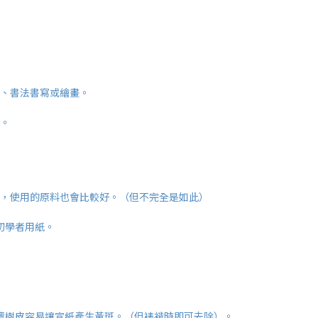
、書法書寫或繪畫。
。
，使用的原料也會比較好。（但不完全是如此）
初學者用紙。
檀樹皮容易讓宣紙產生黃斑。（但裱褙時即可去除）。