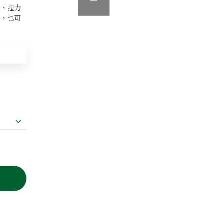
薄、拉力
散，也可
。