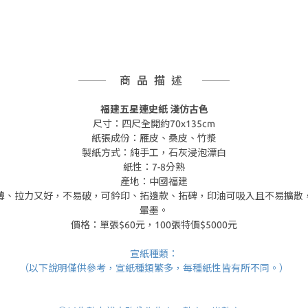
商品描述
福建五星連史紙 淺仿古色
尺寸：四尺全開約70x135cm
紙張成份：雁皮、桑皮、竹漿
製紙方式：純手工，石灰浸泡漂白
紙性：7-8分熟
產地：中國福建
薄、拉力又好，不易破，可鈐印、拓邊款、拓碑，印油可吸入且不易擴散
暈墨。
價格：單張$60元，100張特價$5000元
宣紙種類：
（以下說明僅供參考，宣紙種類繁多，每種紙性皆有所不同。）