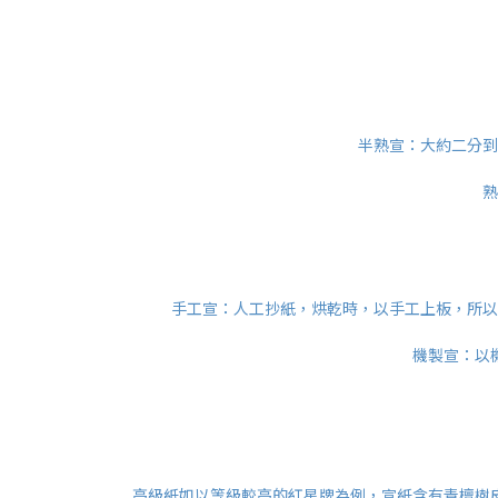
半熟宣：大約二分到
熟
手工宣：人工抄紙，烘乾時，以手工上板，所以
機製宣：以
高級紙如以等級較高的紅星牌為例，宣紙含有青檀樹