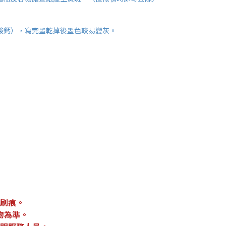
酸鈣），寫完墨乾掉後墨色較易變灰。
）
刷痕。
物為準。