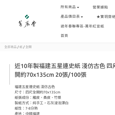
所有商品
營業據點
產品價目表
★寶玥齋
過年春聯專區-萬年紅宣紙
首頁
全部商品
/
紙
/
全開
近10年製福建五星連史紙 淺仿古色 四
開約70x135cm 20張/100張
福建五星連史紙 淺仿古色
尺寸：四尺全開約70x135cm
紙張成份：雁皮、桑皮、竹漿
製紙方式：純手工，石灰浸泡漂白
紙性：7-8分熟
產地：中國福建