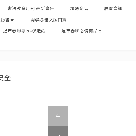
書法教育月刊 最新廣告
精選商品
展覽資訊
絕版書★
開學必備文房四寶
過年春聯專區-模造紙
過年春聯必備商品區
尺全