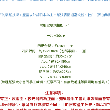
下的製紙技術，產量以外銷日本為主。紙張表面通常較粉、較白（因加碳
常用宣紙規格如下：
（一尺≒30㎝）
四尺全開：約70x138㎝
四尺對開：約35×138㎝（也稱半開、二開）
四尺四開：約35x69㎝
六尺：約90x180㎝
八尺：約124x240㎝
尺八屏：約53×225㎝
丈二：約145x368㎝
（每種紙張大小會因手工裁切、紙廠不同、有無裁毛邊等因素略有差異。
注意事項：
有正、反兩面，較光滑的為正面，如果是手工宣則紙張背面會有
批紙張顏色、厚薄度都會稍有不同，且拍照會產生色差，請以實