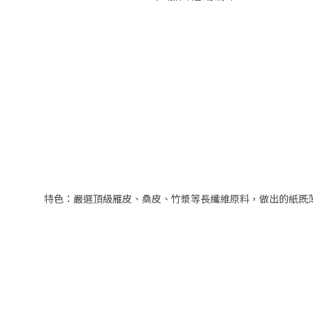
特色：嚴選頂級雁皮、桑皮、竹漿等長纖維原料，做出的紙既