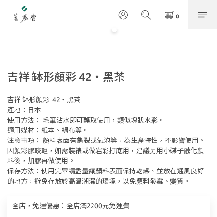
吉祥 缽形顏彩 42・黑茶
吉祥 缽形顏彩  42・黑茶
產地：日本
使用方法： 毛筆沾水即可蘸取使用，類似塊狀水彩。
適用媒材：紙本、絹布等。
注意事項： 顏料表面有龜裂或氣泡等，為生產特性，不影響使用。 
因顏彩膠較輕，如需裝裱或做岩彩打底用，建議另用小碟子融化顏
料後，加膠再做使用。
保存方法：使用完畢請盡量讓顏料表面保持乾燥、並放在通風良好
的地方，避免存放於高溫潮濕的環境，以免顏料發霉、變質。
全店，免運優惠：全店滿2200元免運費