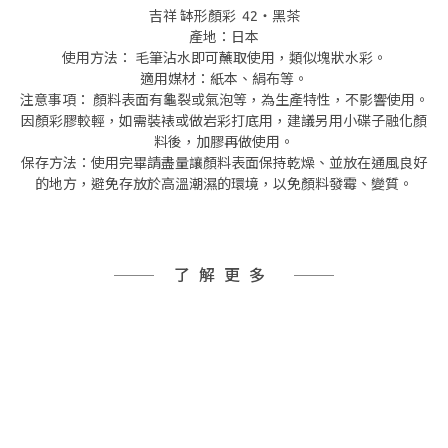
吉祥 缽形顏彩 42・黑茶
產地：日本
使用方法： 毛筆沾水即可蘸取使用，類似塊狀水彩。
適用媒材：紙本、絹布等。
注意事項： 顏料表面有龜裂或氣泡等，為生產特性，不影響使用。
因顏彩膠較輕，如需裝裱或做岩彩打底用，建議另用小碟子融化顏
料後，加膠再做使用。
保存方法：使用完畢請盡量讓顏料表面保持乾燥、並放在通風良好
的地方，避免存放於高溫潮濕的環境，以免顏料發霉、變質。
了解更多