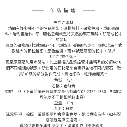
商品描述
天然岩繪具
坊間有許多種不同的名稱例如：礦物顏料、礦物色粉、重彩畫顏
料、岩彩畫岩料...等，顧名思義就是將天然的礦石碾碎，研磨成粉末
的顏料。
鳳凰的礦物顏料號數由5~14，號數越小的顆粒越粗、顏色越深；號
數越大的顆粒越細，顏色越淺。而14號是最細的粉末，所以
用"白"來代替。
鳳凰原廠是利用水篩法，加上嚴格的品質控管才能精準的分類成10
個不同粗細的號數。所使用的石材是來自世界各地不同的礦石，取
其"A"級的部分製作而成，質地細緻、乾淨無雜質。
色號：731
名稱：岩群青
號數：13（下單前請先來電詢問是否有庫存02-2321-1380，如缺貨
可能以不同粗細號數出貨）
重量：15g
產地：日本
注意事項：拍照、螢幕顯示均會產生色差，請以實物為準。如有疑
慮請親臨店面選購。
此顏料需搭配畫用膠使用，繪畫創作用避免誤食！