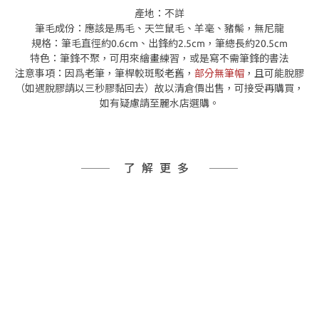
產地：不詳
筆毛成份：應該是馬毛、天竺鼠毛、羊毫、豬鬃，無尼龍
規格：筆毛直徑約0.6cm、出鋒約2.5cm，筆總長約20.5cm
特色：筆鋒不聚，可用來繪畫練習，或是寫不需筆鋒的書法
注意事項：因爲老筆，筆桿較斑駁老舊，
部分無筆帽
，且可能脫膠
（如遇脫膠請以三秒膠黏回去）故以清倉價出售，可接受再購買，
如有疑慮請至麗水店選購。
了解更多