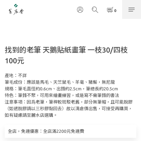
找到的老筆 天鵝貼紙畫筆 一枝30/四枝
100元
產地：不詳
筆毛成份：應該是馬毛、天竺鼠毛、羊毫、豬鬃，無尼龍
規格：筆毛直徑約0.6cm、出鋒約2.5cm，筆總長約20.5cm
特色：筆鋒不聚，可用來繪畫練習，或是寫不需筆鋒的書法
注意事項：因爲老筆，筆桿較斑駁老舊，部分無筆帽，且可能脫膠
（如遇脫膠請以三秒膠黏回去）故以清倉價出售，可接受再購買，
如有疑慮請至麗水店選購。
全店，免運優惠：全店滿2200元免運費