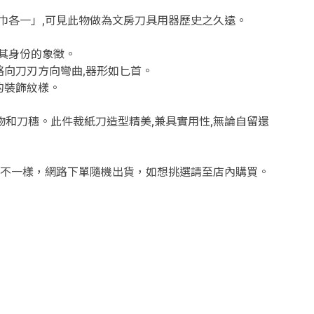
巾各
一」,可見此物做為文房刀具用器歷史之久遠。
是其身份的象徵。
略向刀刃方向彎
曲,器形如匕首。
的裝飾紋樣。
物和刀穗。
此件裁紙刀造型精美,兼具實用性,無論自留還
不一樣，網路下單隨機出貨，如想挑選請至店內購買。