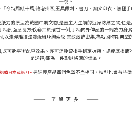
一說。
:
「今特賜錢十萬,雜
增州匹,玉具佩劍、書刀、繡文印衣、無極手
裁紙刀的原型為戰國中期文物,是墓主人
生前的近身防禦之物,也
手柄剖面呈長方形,套扣於環首
一側,手柄向外伸延的一端為刀身,
同,以淺浮雕技法邊緣
雕琢繩索紋,雲紋紋飾密集,為戰國時期典型
因,既可起平衡配重效
果、亦可連繩套掛手穩定握持、還能墜掛飾
是送
禮,都為一件彰顯格調的佳品。
另銅製產品每個色澤不盡相同，造型也會有些微
選購日本裁紙刀。
了解更多