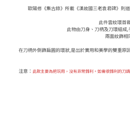
歐陽修《集古錄》
所載《漢故國三老袁君碑》則道
此件雲紋環首
此物由刀
身、刀柄及刀環組成,
兩面紋飾相
在刀柄外側飾扁圓的環
狀,是出於實用和美學的雙重原
注意：
此款主要為把玩用，沒有非常鋒利。如需很鋒利的刀請