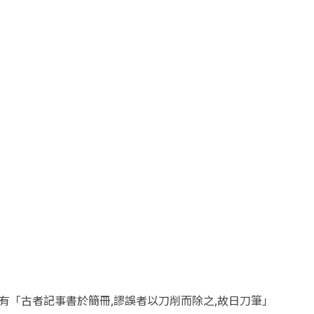
有「古者記事書於簡冊,謬誤
者以刀削而除之,故日刀筆」