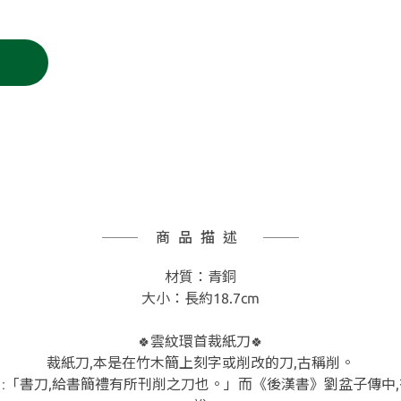
商品描述
材質：青銅
大小：長約18.7cm
雲紋環首裁紙刀
🍀
🍀
裁紙刀,本是在竹木簡上刻字或削改的刀,古稱削。
:
日
「書刀,給書簡禮有所刊削之刀也。」而
《後漢書》劉盆子傳中,