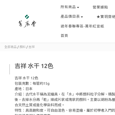
所有商品
營業據點
產品價目表
★寶玥齋
過年春聯專區-萬年紅宣紙
首頁
全部商品
/
顏料
/
吉祥
吉祥 水干 12色
吉祥 水干 12色
包裝克數：每管約15g
產地：日本
介紹：古代水干稱為泥繪具，在「水」中將顏料粒子分解、精
後，去掉水分再「乾」燥成片狀或塊狀的顏料。主要以胡粉為
合天然土質或是化學染料而成。
特性：具高飽和度，可自由混色、容易塗繪，屬於初學者入門