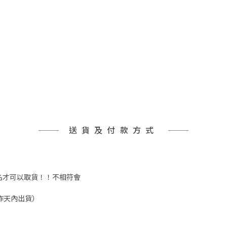
送貨及付款方式
實姓名才可以取貨！！不相符會
工作天內出貨）