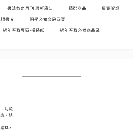
書法教育月刊 最新廣告
精選商品
展覽資訊
絕版書★
開學必備文房四寶
過年春聯專區-模造紙
過年春聯必備商品區
製、沈澱
基底，結
的繪具，