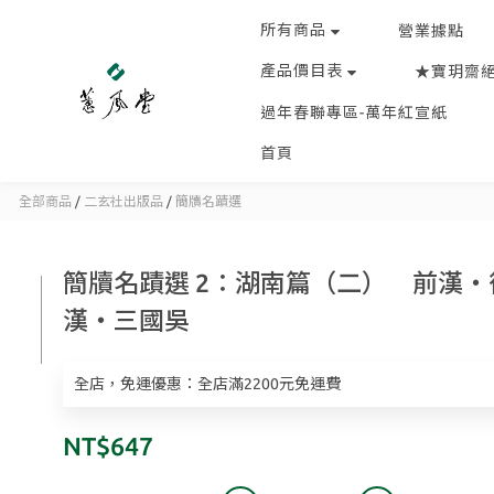
所有商品
營業據點
產品價目表
★寶玥齋
過年春聯專區-萬年紅宣紙
首頁
全部商品
/
二玄社出版品
/
簡牘名蹟選
簡牘名蹟選 2：湖南篇（二） 前漢・
漢・三國吳
全店，免運優惠：全店滿2200元免運費
NT$647