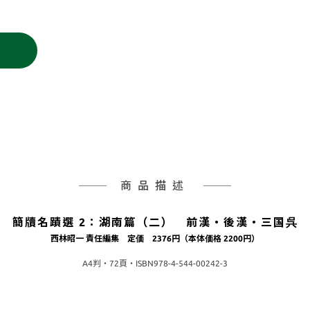
商品描述
簡牘名蹟選 2：湖南篇（二） 前漢・後漢・三国呉
西林昭一 責任編集 定価 2376円（本体価格 2200円）
A4判・72頁・ISBN978-4-544-00242-3