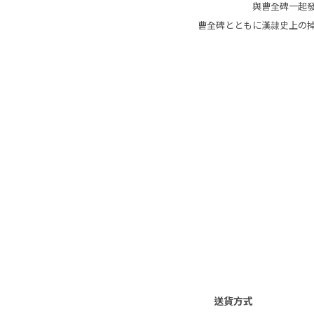
與曹全碑一起
曹全碑とともに漢隷史上の
送貨方式