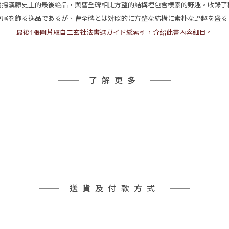
發揚漢隸史上的最後絶品，與曹全碑相比方整的結構裡包含樸素的野趣。收錄了
掉尾を飾る逸品であるが、曹全碑とは対照的に方整な結構に素朴な野趣を盛る
最後1張圖片取自二玄社法書選ガイド総索引，介紹此書內容細目。
了解更多
送貨及付款方式