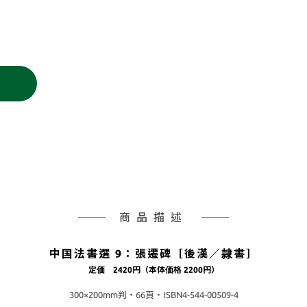
商品描述
中国法書選 9：張遷碑［後漢／隷書］
定価 2420円（本体価格 2200円）
300×200mm判・66頁・ISBN4-544-00509-4