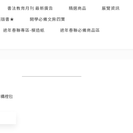
書法教育月刊 最新廣告
精選商品
展覽資訊
絕版書★
開學必備文房四寶
過年春聯專區-模造紙
過年春聯必備商品區
結構裡包