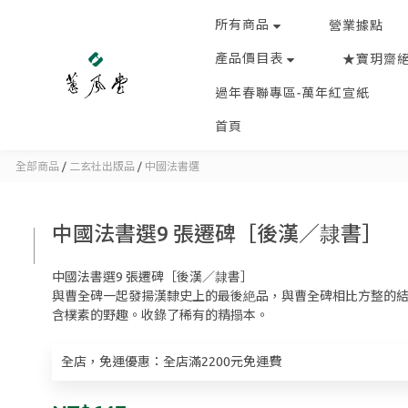
所有商品
營業據點
產品價目表
★寶玥齋
過年春聯專區-萬年紅宣紙
首頁
全部商品
/
二玄社出版品
/
中國法書選
中國法書選9 張遷碑［後漢／隷書］
中國法書選9 張遷碑［後漢／隷書］
與曹全碑一起發揚漢隸史上的最後絶品，與曹全碑相比方整的
含樸素的野趣。收錄了稀有的精搨本。
全店，免運優惠：全店滿2200元免運費