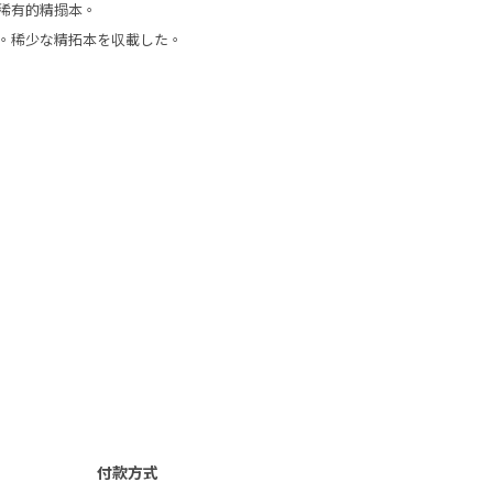
稀有的精搨本。
。稀少な精拓本を収載した。
付款方式