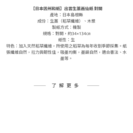
【日本因州和紙】出雲生藁画仙紙 對開
產地：日本島根縣
成份：生藁（稻草纖維）、木漿
製紙方式：機製
規格：對開，約34×134㎝
紙性：生
特色：加入天然稻草纖維，所使用之稻草為每年收割季節採集。紙
張纖維自然，拉力與韌性佳，吸墨均衡，墨韻自然，適合書法、水
墨等。
了解更多