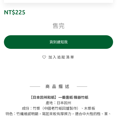
NT$225
售完
貨到通知我
加入追蹤清單
商品描述
【日本因州和紙】一番唐紙 機器竹紙
產地：日本因州
成份：竹漿（中國老竹紙回爐製作）、木漿板
特色：竹纖維感明顯，寫起來較有摩擦力，適合中大楷的楷、篆、