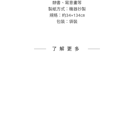
隸書、寫意畫等
製紙方式：機器抄製
規格：約34×134㎝
包裝：袋裝
了解更多