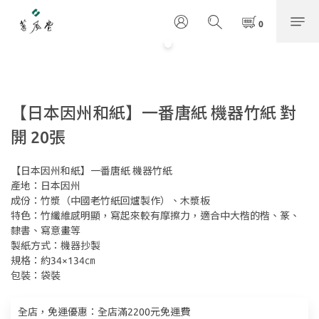
【日本因州和紙】一番唐紙 機器竹紙 對
開 20張
【日本因州和紙】一番唐紙 機器竹紙
產地：日本因州
成份：竹漿（中國老竹紙回爐製作）、木漿板
特色：竹纖維感明顯，寫起來較有摩擦力，適合中大楷的楷、篆、
隸書、寫意畫等
製紙方式：機器抄製
規格：約34×134㎝
包裝：袋裝
全店，免運優惠：全店滿2200元免運費