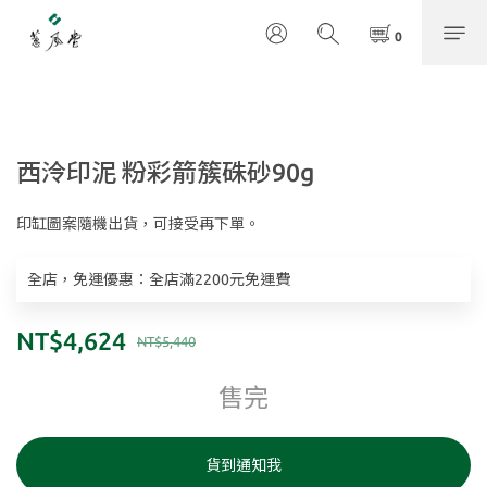
西泠印泥 粉彩箭簇硃砂90g
印缸圖案隨機出貨，可接受再下單。
全店，免運優惠：全店滿2200元免運費
NT$4,624
NT$5,440
售完
貨到通知我