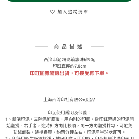
加入追蹤清單
商品描述
西泠印泥 粉彩箭簇硃砂90g
印缸直徑約7.8cm
印缸圖案隨機出貨，可接受再下單。
上海西泠印社有限公司出品
印泥使用說明及保養：
1、新購印泥，去除保鮮膜後，用內附的印筯，從印缸旁邊的印泥開
始翻攪。右手者，逆時針方向比較順，同一方向翻攪拌勻，可避免
艾絨斷裂，邊攪邊壓，約兩分鐘左右，印泥呈半球狀即可。
2、印筯用衛生紙擦乾淨，放回印盒。用印時，印章輕輕沾滿印面即