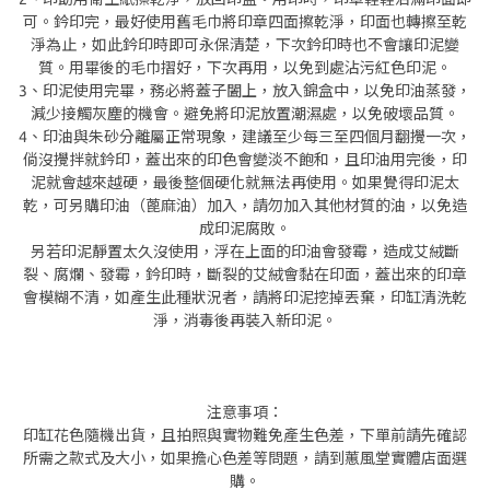
可。鈐印完，最好使用舊毛巾將印章四面擦乾淨，印面也轉擦至乾
淨為止，如此鈐印時即可永保清楚，下次鈐印時也不會讓印泥變
質。用畢後的毛巾摺好，下次再用，以免到處沾污紅色印泥。
3、印泥使用完畢，務必將蓋子闔上，放入錦盒中，以免印油蒸發，
減少接觸灰塵的機會。避免將印泥放置潮濕處，以免破壞品質。
4、印油與朱砂分離屬正常現象，建議至少每三至四個月翻攪一次，
倘沒攪拌就鈐印，蓋出來的印色會變淡不飽和，且印油用完後，印
泥就會越來越硬，最後整個硬化就無法再使用。如果覺得印泥太
乾，可另購印油（蓖麻油）加入，請勿加入其他材質的油，以免造
成印泥腐敗。
另若印泥靜置太久沒使用，浮在上面的印油會發霉，造成艾絨斷
裂、腐爛、發霉，鈐印時，斷裂的艾絨會黏在印面，蓋出來的印章
會模糊不清，如產生此種狀況者，請將印泥挖掉丟棄，印缸清洗乾
淨，消毒後再裝入新印泥。
注意事項：
印缸花色隨機出貨，且拍照與實物難免產生色差，下單前請先確認
所需之款式及大小，如果擔心色差等問題，請到蕙風堂實體店面選
購。