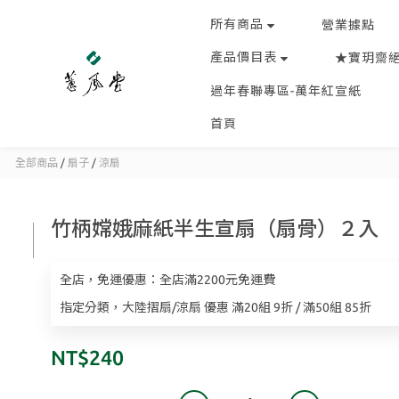
所有商品
營業據點
產品價目表
★寶玥齋
過年春聯專區-萬年紅宣紙
首頁
全部商品
/
扇子
/
涼扇
竹柄嫦娥麻紙半生宣扇（扇骨）２入
全店，免運優惠：全店滿2200元免運費
指定分類，大陸摺扇/涼扇 優惠 滿20組 9折 / 滿50組 85折
NT$240