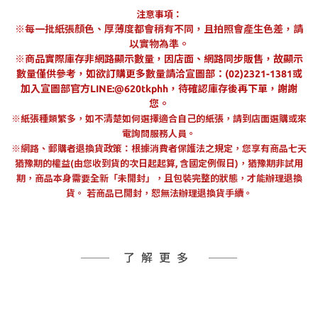
注意事項：
※每一批紙張顏色、厚薄度都會稍有不同，且拍照會產生色差，請
以實物為準。
※
商品實際庫存非網路顯示數量，因店面、網路同步販售，故顯示
數量僅供參考，
如欲
訂購
更多數量請洽宣圖部：(02)2321-1381或
加入宣圖部官方LINE:@620tkphh，待確認庫存後再下單，謝謝
您。
※紙張種類繁多，如不清楚如何選擇適合自己的紙張，請到店面選購或來
電詢問服務人員。
※網路、郵購者退換貨政策：根據消費者保護法之規定，您享有商品七天
猶豫期的權益(由您收到貨的次日起起算, 含國定例假日)，猶豫期非試用
期，商品本身需要全新「未開封」，且包裝完整的狀態，才能辦理退換
貨。 若商品已開封，恕無法辦理退換貨手續。
了解更多