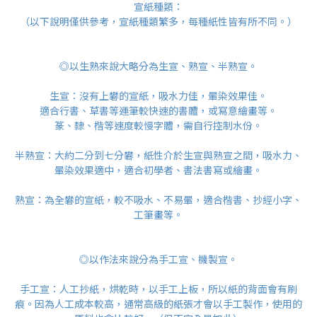
宣紙種類：
（以下說明僅供參考，宣紙種類繁多，每種紙性皆有所不同。）
◎以生熟來說大略分為生宣、熟宣、半熟宣。
生宣：沒有上礬的宣紙，吸水力佳，暈染效果佳。
適合行書、草書等運筆較快速的書體，或寫意繪畫等。
篆、隸、楷等速度較慢字體，需自行控制水份。
半熟宣：大約二分到七分礬，紙性介於生宣與熟宣之間，吸水力、
暈染效果適中，適合初學者、書法書寫或繪畫。
熟宣：為全礬的宣紙，較不吸水、不易暈，適合楷書、抄經小字、
工筆畫等。
◎以作法來說分為手工宣、機製宣。
手工宣：人工抄紙，烘乾時，以手工上板，所以紙的背面會有刷
痕。因為人工成本較高，通常高級的紙張才會以手工製作，使用的