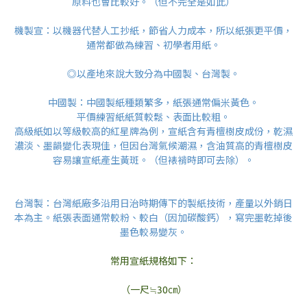
原料也會比較好。（但不完全是如此）
機製宣：以機器代替人工抄紙，節省人力成本，所以紙張更平價，
通常都做為練習、初學者用紙。
◎以產地來說大致分為中國製、台灣製。
中國製：中國製紙種類繁多，紙張通常偏米黃色。
平價練習紙紙質較鬆、表面比較粗。
高級紙如以等級較高的紅星牌為例，宣紙含有青檀樹皮成份，乾濕
濃淡、墨韻變化表現佳，但因台灣氣候潮濕，含油質高的青檀樹皮
容易讓宣紙產生黃斑。（但裱褙時即可去除）。
台灣製：台灣紙廠多沿用日治時期傳下的製紙技術，產量以外銷日
本為主。紙張表面通常較粉、較白（因加碳酸鈣），寫完墨乾掉後
墨色較易變灰。
常用宣紙規格如下：
（一尺≒30㎝）