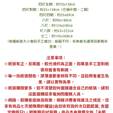
四尺全開：約70x138㎝
四尺對開：約35×138㎝（也稱半開、二開）
四尺四開：約35x69㎝
六尺：約90x180㎝
八尺：約124x240㎝
尺八屏：約53×225㎝
丈二：約145x368㎝
（每種紙張大小會因手工裁切、紙廠不同、有無裁毛邊等因素略有
差異。）
注意事項：
※紙張有正、反兩面，較光滑的為正面，如果是手工宣則紙
張背面會有刷痕。
※每一批紙張顏色、厚薄度都會稍有不同，且拍照會產生色
差，請以實物為準。
※紙張種類繁多，如不清楚如何選擇適合自己的紙張，請到
店面選購或來電詢問服務人員。
※網路、郵購者退換貨政策：根據消費者保護法之規定，您
享有商品七天猶豫期的權益(由您收到貨的次日起起算, 含國
定例假日)，猶豫期非試用期，商品本身需要全新「未開