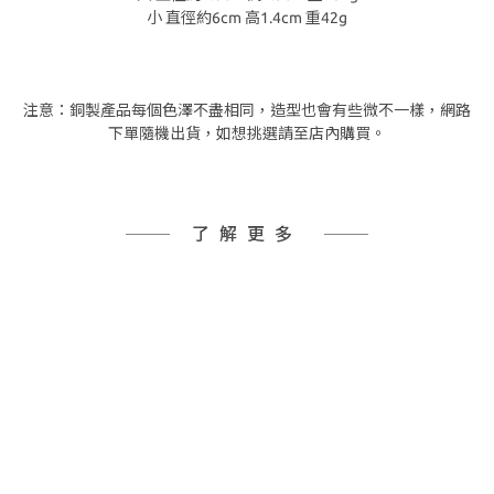
小 直徑約6cm 高1.4cm 重42g
注意：銅製產品每個色澤不盡相同，造型也會有些微不一樣，網路
下單隨機出貨，如想挑選請至店內購買。
了解更多