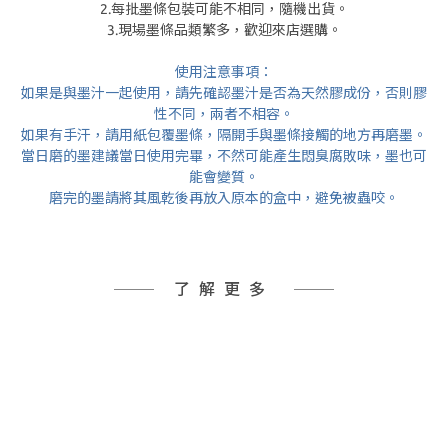
2.每批墨條包裝可能不相同，隨機出貨。
3.現場墨條品類繁多，歡迎來店選購。
使用注意事項：
如果是與墨汁一起使用，請先確認墨汁是否為天然膠成份，否則膠
性不同，兩者不相容。
如果有手汗，請用紙包覆墨條，隔開手與墨條接觸的地方再磨墨。
當日磨的墨建議當日使用完畢，不然可能產生悶臭腐敗味，墨也可
能會變質。
磨完的墨請將其風乾後再放入原本的盒中，避免被蟲咬。
了解更多