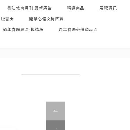
書法教育月刊 最新廣告
精選商品
展覽資訊
絕版書★
開學必備文房四寶
過年春聯專區-模造紙
過年春聯必備商品區