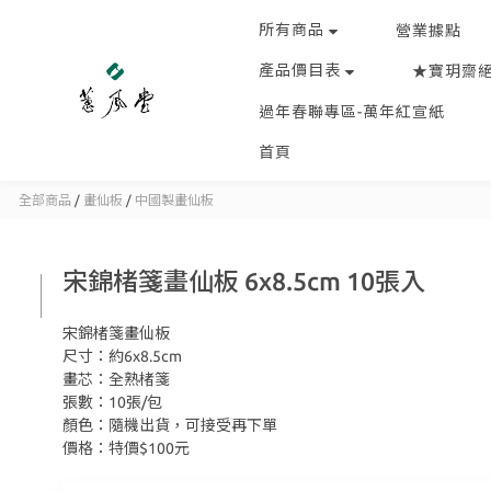
所有商品
營業據點
產品價目表
★寶玥齋
過年春聯專區-萬年紅宣紙
首頁
全部商品
/
畫仙板
/
中國製畫仙板
宋錦楮箋畫仙板 6x8.5cm 10張入
宋錦楮箋畫仙板 
尺寸：約6x8.5cm
畫芯：全熟楮箋
張數：10張/包 
顏色：隨機出貨，可接受再下單
價格：特價$100元