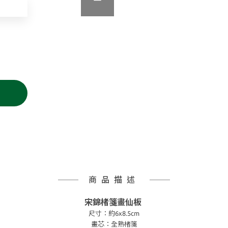
商品描述
宋錦楮箋畫仙板
尺寸：約6x8.5cm
畫芯：全熟楮箋