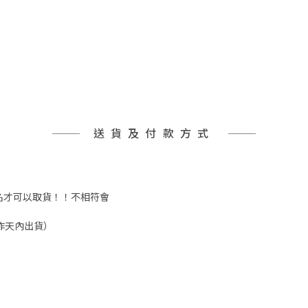
送貨及付款方式
實姓名才可以取貨！！不相符會
工作天內出貨）