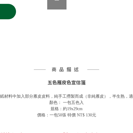
商品描述
五色雁皮色宣信箋
紙材料中加入部分雁皮皮料，純手工撈製而成（非純雁皮），半生熟，適
顏色： 一包五色入
規格
：約19x29cm
價格：一包50張 特價 NT$ 130元