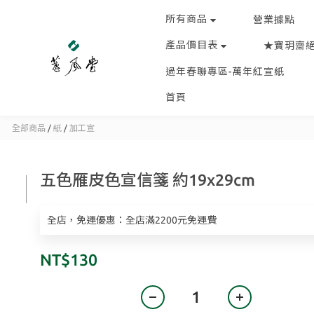
所有商品
營業據點
產品價目表
★寶玥齋
過年春聯專區-萬年紅宣紙
首頁
全部商品
/
紙
/
加工宣
五色雁皮色宣信箋 約19x29cm
全店，免運優惠：全店滿2200元免運費
NT$130