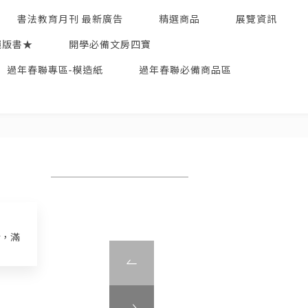
書法教育月刊 最新廣告
精選商品
展覽資訊
絕版書★
開學必備文房四寶
過年春聯專區-模造紙
過年春聯必備商品區
折，滿