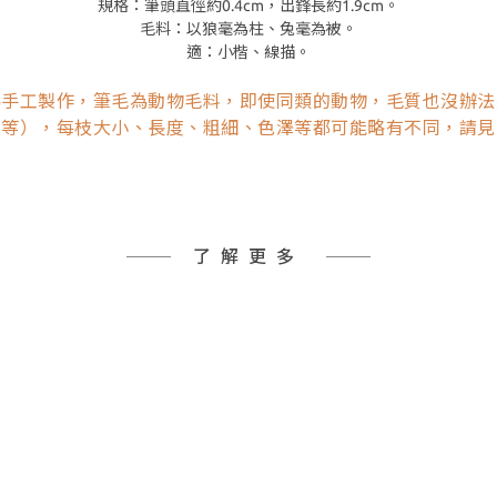
規格：筆頭直徑約0.4cm，出鋒長約1.9cm。
毛料：以狼毫為柱、兔毫為被。
適：小楷、線描。
為手工製作，筆毛為動物毛料，即使同類的動物，毛質也沒辦法
角等），每枝大小、長度、粗細、色澤等都可能略有不同，請見
了解更多