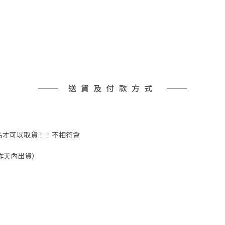
送貨及付款方式
實姓名才可以取貨！！不相符會
工作天內出貨）