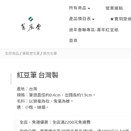
所有商品
營業據點
產品價目表
★寶玥齋
過年春聯專區-萬年紅宣紙
首頁
全部商品
/
蕙風堂毛筆
/
其他毛筆
紅豆筆 台灣製
產地：台灣
規格：筆頭直徑約0.4cm，出鋒長約1.9cm。
毛料：以狼毫為柱、兔毫為被。
適：小楷、線描。
全店，免運優惠：全店滿2200元免運費