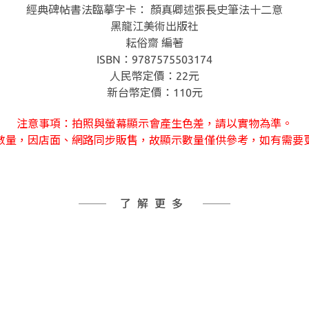
經典碑帖書法臨摹字卡： 顏真卿述張長史筆法十二意
黑龍江美術出版社
耘俗齋 編著
ISBN：9787575503174
人民幣定價：22元
新台幣定價：110元
注意事項：拍照與螢幕顯示會產生色差，請以實物為準。
數量，因店面、網路同步販售，故顯示數量僅供參考，如有需要
了解更多