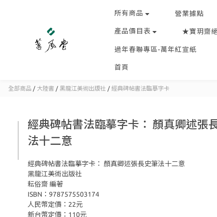
所有商品
營業據點
產品價目表
★寶玥齋
過年春聯專區-萬年紅宣紙
首頁
全部商品
/
大陸書
/
黑龍江美術出版社
/
經典碑帖書法臨摹字卡
經典碑帖書法臨摹字卡： 顏真卿述張
法十二意
經典碑帖書法臨摹字卡： 顏真卿述張長史筆法十二意
黑龍江美術出版社
耘俗齋 編著
ISBN：9787575503174
人民幣定價：22元
新台幣定價：110元