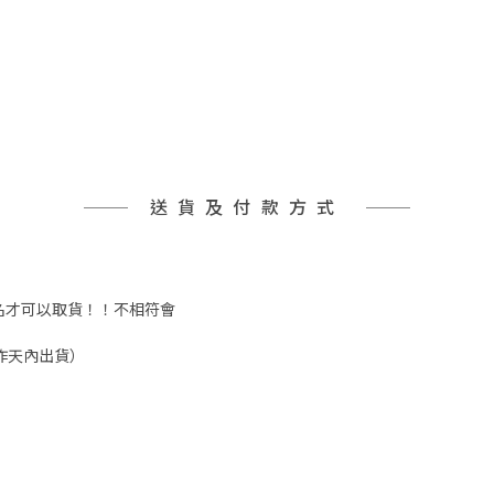
送貨及付款方式
實姓名才可以取貨！！不相符會
工作天內出貨）