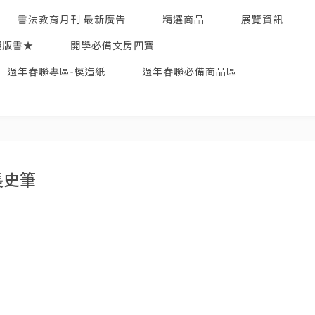
書法教育月刊 最新廣告
精選商品
展覽資訊
絕版書★
開學必備文房四寶
過年春聯專區-模造紙
過年春聯必備商品區
長史筆