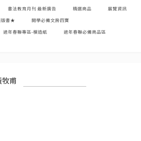
書法教育月刊 最新廣告
精選商品
展覽資訊
絕版書★
開學必備文房四寶
過年春聯專區-模造紙
過年春聯必備商品區
黃牧甫