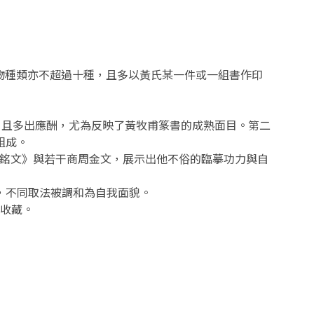
物種類亦不超過十種，且多以黃氏某一件或一組書作印
，且多出應酬，尤為反映了黃牧甫篆書的成熟面目。第二
組成。
版銘文》與若干商周金文，展示出他不俗的臨摹功力與自
，不同取法被調和為自我面貌。
收藏。