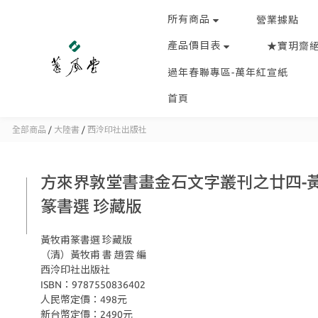
所有商品
營業據點
產品價目表
★寶玥齋
過年春聯專區-萬年紅宣紙
首頁
全部商品
/
大陸書
/
西泠印社出版社
方來界敦堂書畫金石文字叢刊之廿四-
篆書選 珍藏版
黃牧甫篆書選 珍藏版
（清）黃牧甫 書 趙雲 編
西泠印社出版社
ISBN：9787550836402
人民幣定價：498元
新台幣定價：2490元