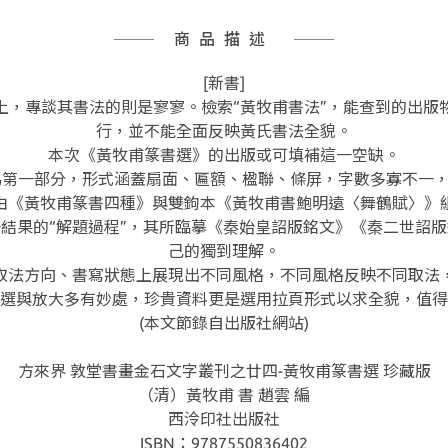
商品描述
[新書]
上，專談其書法的則是寥寥。檢索“黃牧甫書法”，能查到的出版
行，並不能全面反映黃氏書法全貌。
本次《黃牧甫篆書選》的出版或可填補這一空缺。
品為第一部分，形式涵蓋扇面、匾額、楹聯、條屏，字數多寡不一
由《黃牧甫篆書四種》與雙鉤本《黃牧甫書鮑明遠〈舞鶴賦〉》
結果的“解題過程”，其所臨摹《秦始皇詔版銘文》《秦二世詔
己的獨到理解。
取法方向、書寫狀態上展現出不同風格，不同風格反映不同取法
選與放大多有妙處，珍貴資料更是選用拉頁形式以求全貌，值得
(本文節錄自出版社網站)
方來界 敦堂書畫金石文字叢刊之廿四-黃牧甫篆書選 珍藏版
（清）黃牧甫 書 趙雲 編
西泠印社出版社
ISBN：9787550836402