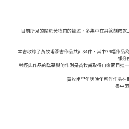
目前所見的關於黃牧甫的論述，多集中在其篆刻成就
本書收錄了黃牧甫篆書作品共計84件，其中79幅作
部分
對經典作品的臨摹與仿作則是黃牧甫取得自家面目這一
黃牧甫早年與晚年所作作品在
書中節