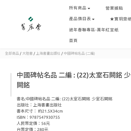
所有商品
營業據點
產品價目表
★寶玥齋
過年春聯專區-萬年紅宣紙
首頁
全部商品
/
大陸書
/
上海書畫出版社
/
中國碑帖名品 (二編)
中國碑帖名品 二編 : (22)太室石闕銘 
闕銘
書名:中國碑帖名品 二編 : (22)太室石闕銘  少室石闕銘
出版社：上海書畫出版社
書本尺寸： 約21.5X34cm
ISBN：9787547930755
人民幣定價：56元
台幣定價：280元