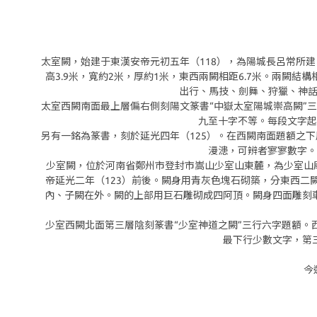
太室闕，始建于東漢安帝元初五年（118），為陽城長呂常所
高3.9米，寬約2米，厚約1米，東西兩闕相距6.7米。兩
出行、馬技、劍舞、狩獵、神話
太室西闕南面最上層偏右側刻陽文篆書“中嶽太室陽城崇高闕”
九至十字不等。每段文字起
另有一銘為篆書，刻於延光四年（125）。在西闕南面題額之
漫漶，可辨者寥寥數字。
少室闕，位於河南省鄭州市登封市嵩山少室山東麓，為少室山
帝延光二年（123）前後。闕身用青灰色塊石砌築，分東西二闕
內、子闕在外。闕的上部用巨石雕砌成四阿頂。闕身四面雕刻
少室西闕北面第三層陰刻篆書“少室神道之闕”三行六字題額
最下行少數文字，第
今