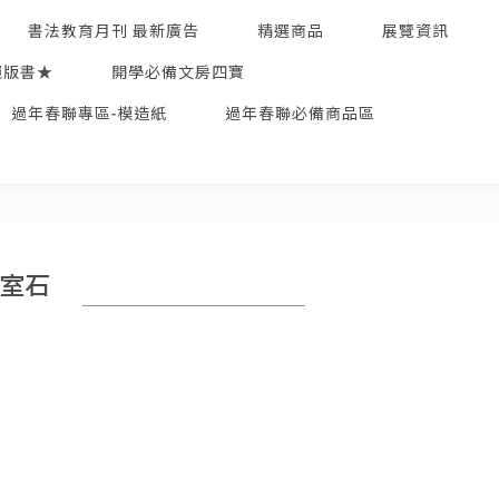
書法教育月刊 最新廣告
精選商品
展覽資訊
絕版書★
開學必備文房四寶
過年春聯專區-模造紙
過年春聯必備商品區
少室石