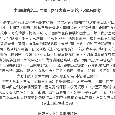
中國碑帖名品 二編 : (22)太室石闕銘 少室石闕銘
建。是中嶽廟前身太室祠前的神道闕，位於河南省鄭州市登封市嵩山太室
闕結構相同，由闕基、闕身、闕頂三部分構成。每闕又分正闕和子闕，正闕在
故事、奇禽珍獸、鬥雞、雜技、樓閣等畫像和裝飾圖案五十餘。與少室闕
三行九字題額，後三字已泐損，今已不可辨。西闕北面最上層刻元初五年銘
首處皆標一圓圈，有陰刻分隔號界欄。後半損泐較甚。記述了造闕經過。
下層，為別於隸書銘，此又稱為《太室石闕後銘》，前人亦有稱《潁川太
書法古樸淵雅。今選用之本為私人所藏清乾隆間拓本，劉喜海舊藏並有其
廟前的神道闕。銘文中建立年代等資訊已殘缺，然石闕形制及銘中題名與
，東闕高3.37米，西闕高3.75米，東西兩闕相距7.6米。兩闕結構相
車馬出行、宴飲、羽人、玄鳥生商、四靈、獸鬥、擊劍、狩獵、犬逐兔、
等七十餘。與太室闕、啟母闕並稱為“中嶽漢三闕”。
。西闕南面第兩、三層（至轉角側面）刻篆書銘文，約五十五行，每行四字
三層中偏左側文字相對清晰。書法寬博渾樸，樸茂沉厚。《少室石闕銘》
《江孟等人題名》，刻于東闕北面第四層右側。隸書，殘存四行，無年月
選用之本為私人所藏清乾隆間拓本，劉喜海舊藏並有其題簽。為首次原大
(以上由出版社提供)
出版社：上海書畫出版社