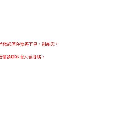
hh，待確認庫存後再下單，謝謝您。
數量請與客服人員聯絡。