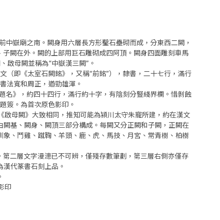
山前中嶽廟之南。闕身用六層長方形鑿石壘砌而成，分東西二闕，
內、子闕在外。闕的上部用巨石雕砌成四阿頂。闕身四面雕刻車馬
、啟母闕並稱為“中嶽漢三闕”。
文（即《太室石闕銘》，又稱“前銘”），隸書，二十七行，滿行
書法寬和周正，遒勁雄渾。
守題名》，約四十四行，滿行約十字，有陰刻分豎綫界欄。惜剝蝕
題簽。為首次原色影印。
《啟母闕》大致相同，推知可能為潁川太守朱寵所建，約在漢文
同，由闕基、闕身、闕頂三部分構成。每闕又分正闕和子闕，正闕在
馴象、鬥雞、蹴鞠、羊頭、鹿、虎、馬技、月宮、常青樹、柏樹
。第二層文字漫漶已不可辨，僅殘存數筆劃，第三層右側亦僅存
為漢代篆書石刻上品。
。
影印