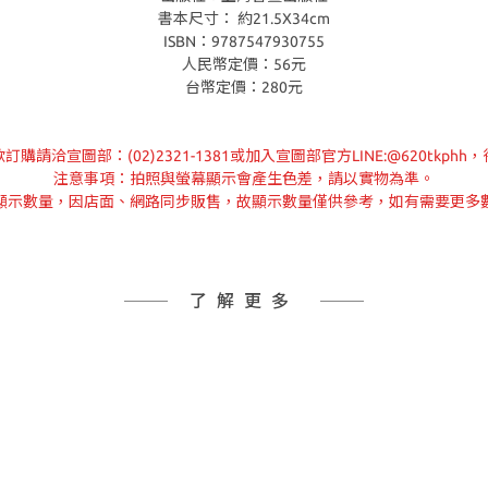
書本尺寸： 約21.5X34cm
ISBN：9787547930755
人民幣定價：56元
台幣定價：280元
請洽宣圖部：(02)2321-1381或加入宣圖部官方LINE:@620tkp
注意事項：拍照與螢幕顯示會產生色差，請以實物為準。
顯示數量，因店面、網路同步販售，故顯示數量僅供參考，如有需要更多
了解更多