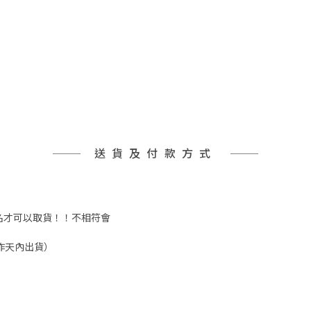
送貨及付款方式
實姓名才可以取貨！！不相符會
工作天內出貨）