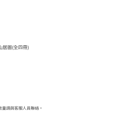
山居圖(全四冊)
數量請與客服人員聯絡。