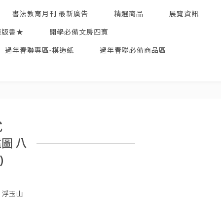
書法教育月刊 最新廣告
精選商品
展覽資訊
絕版書★
開學必備文房四寶
過年春聯專區-模造紙
過年春聯必備商品區
式
圖 八
)
 浮玉山