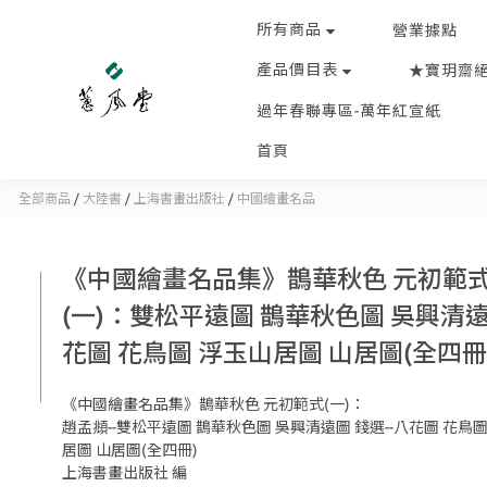
所有商品
營業據點
產品價目表
★寶玥齋
過年春聯專區-萬年紅宣紙
首頁
全部商品
/
大陸書
/
上海書畫出版社
/
中國繪畫名品
《中國繪畫名品集》鵲華秋色 元初範
(一)：雙松平遠圖 鵲華秋色圖 吳興清遠
花圖 花鳥圖 浮玉山居圖 山居圖(全四冊
《中國繪畫名品集》鵲華秋色 元初範式(一)：
趙孟頫--雙松平遠圖 鵲華秋色圖 吳興清遠圖 錢選--八花圖 花鳥圖
居圖 山居圖(全四冊)
上海書畫出版社 編