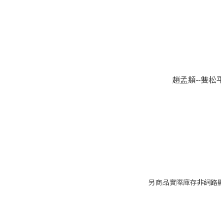
趙孟頫--雙松
另商品實際庫存非網路