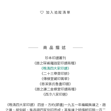
加入追蹤清單
商品描述
珍本印譜叢刊
《趙之琛補羅迦室印譜兩種》
《晚清四大家印譜》
《二十三舉齋印摭》
《傳樸堂藏印菁華》
《慈溪張氏魯盦印選》
《趙之謙二金蝶堂印譜兩種》
《西冷八家印選》
《晚清四大家印譜》 四册，方約(節盦)一九五一年編輯吳讓之、趙
之謙、胡匊鄰、吳昌碩四家刻印而成。其吳讓之師慎軒印稿一百二