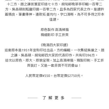
十二方、趙之謙苦兼室印膡七十方、胡匊鄰晚翠亭印輯一百零二
方、吳昌碩削觚廬印選一百零二方，且多為四家代表之作。是譜鈐
蓋精良，筆畫傳神，邊款拓 墨均匀，字口清晰，為不可多得之珍本
佳譜。
原色製作 高清掃描
精細影印 手工折頁
《晚清四大家印譜》
這套原本是1951年宣和印社出品，方約編輯，一次集結吳讓之、趙
之謙、吳昌碩、胡匊鄰四大家的代表印作，共有印396方。
這次以原色、原大、原貌呈現，加上高清掃描、精製印刷、手工折
頁裝訂，又是一套非買不可的書📖！
人民幣定價¥550，台幣定價$2750元。
了解更多