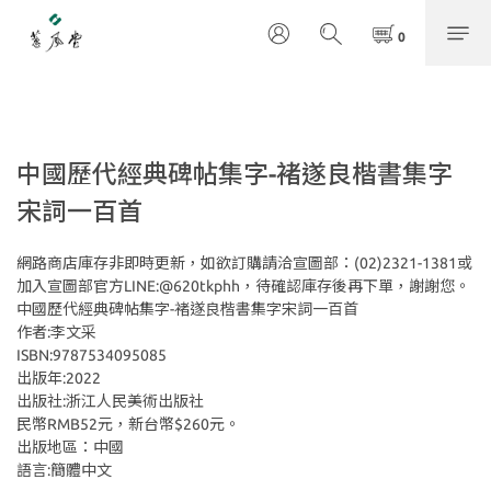
中國歷代經典碑帖集字-褚遂良楷書集字
宋詞一百首
網路商店庫存非即時更新，如欲訂購請洽宣圖部：(02)2321-1381或
加入宣圖部官方LINE:@620tkphh，待確認庫存後再下單，謝謝您。
中國歷代經典碑帖集字-褚遂良楷書集字宋詞一百首
作者:李文采
ISBN:9787534095085
出版年:2022
出版社:浙江人民美術出版社
民幣RMB52元，新台幣$260元。
出版地區：中國
語言:簡體中文