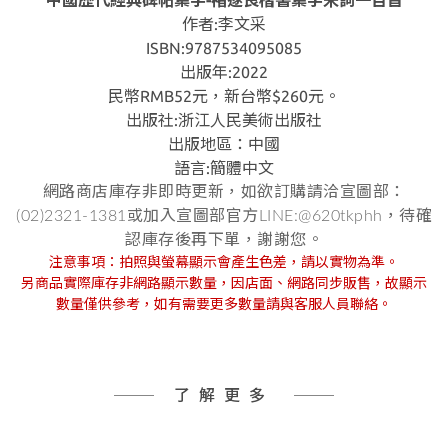
中國歷代經典碑帖集字-褚遂良楷書集字宋詞一百首
作者:李文采
ISBN:9787534095085
出版年:2022
民幣RMB52元，新台幣$260元。
出版社:浙江人民美術出版社
出版地區：中國
語言:簡體中文
網路商店庫存非即時更新，如欲訂購請洽宣圖部：
(02)2321-1381或加入宣圖部官方LINE:@620tkphh，待確
認庫存後再下單，謝謝您。
注意事項：拍照與螢幕顯示會產生色差，請以實物為準。
另商品實際庫存非網路顯示數量，因店面、網路同步販售，故顯示
數量僅供參考，如有需要更多數量請與客服人員聯絡。
了解更多