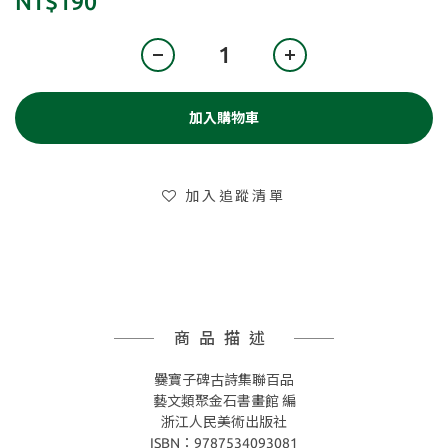
NT$190
加入購物車
加入追蹤清單
商品描述
爨寶子碑古詩集聯百品
藝文類聚金石書畫館 編
浙江人民美術出版社
ISBN：9787534093081