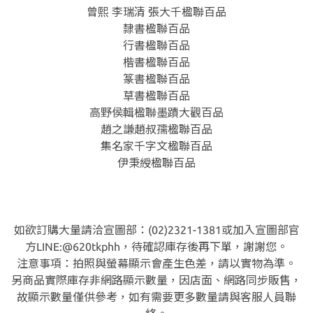
曾熙 李瑞清 張大千楹聯百品
隸書楹聯百品
行書楹聯百品
楷書楹聯百品
篆書楹聯百品
草書楹聯百品
高野侯輯楹聯墨蹟大觀百品
趙之謙趙叔孺楹聯百品
集名家千字文楹聯百品
伊秉綬楹聯百品
如欲訂購大量請洽宣圖部：(02)2321-1381或加入宣圖部官
方LINE:@620tkphh，待確認庫存後再下單，謝謝您。
注意事項：拍照與螢幕顯示會產生色差，請以實物為準。
另商品實際庫存非網路顯示數量，因店面、網路同步販售，
故顯示數量僅供參考，如有需要更多數量請與客服人員聯