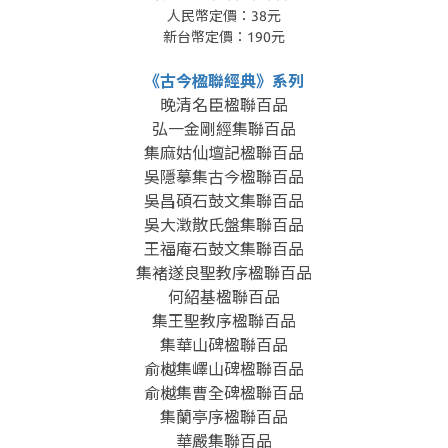
人民幣定價：38元
新台幣定價：190元
《古今楹聯經典》系列
晚清名臣楹聯百品
弘一金剛經集聯百品
集麻姑仙壇記
楹聯百品
吳隱摹集古今楹聯百品
吳昌碩石鼓文集聯百品
吳大澂散氏盤集聯百品
王福庵石鼓文集聯百品
集褚遂良聖教序楹聯百品
何紹基楹聯百品
集王聖教序楹聯百品
集華山碑楹聯百品
俞樾集嶧山碑楹聯百品
俞樾集曹全碑楹聯百品
集蘭亭序楹聯百品
華嚴集聯百品