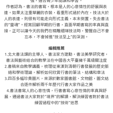
強，適合青少年閱讀和學習。
作者認為，書法的書寫，根本是人的心意情性的舒展與表
達。如果太注重華麗的衣裝，看重形式過於內在，技法大於
人的表達，則很有可能走向形式主義，本末倒置，失去書法
的“靈魂”。經常回顧早期的行書，直面早期書寫的率真與直
接，正可以讓今天的我們在精雕細琢技法時，警醒自己不會
忘本，不會掉進“技法至上”的深淵。
編輯推薦
1.北大書法課的主導人、書法家方建勳，書法美學研究者，
書法與藝術結合的教學法在中國各大平臺擁千萬級關注度
2.書稿來自教學講義，梳理從東漢到清朝行書發展的歷史脈
絡和學術理論，解析如何欣賞行書的筆法、結構和章法
3.四百多幅珍貴圖片，來源於數家圖書館、文物館，圖文結
合逐件解析兩千年歷代行書大家作品之美
4.書法書寫人的心意性情，行書書寫心意性情的率真與舒
展，通過書法大家對於“境界”的解讀，解決練習者對於書法
練習過程中的“技術”迷思