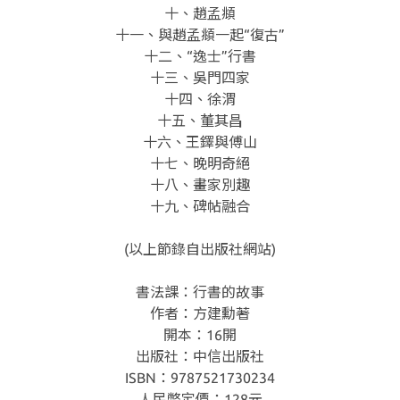
十、趙孟頫
十一、與趙孟頫一起“復古”
十二、“逸士”行書
十三、吳門四家
十四、徐渭
十五、董其昌
十六、王鐸與傅山
十七、晚明奇絕
十八、畫家別趣
十九、碑帖融合
(以上節錄自出版社網站)
書法課：行書的故事
作者：方建勳著
開本：16開
出版社：中信出版社
ISBN：9787521730234
人民幣定價：128元