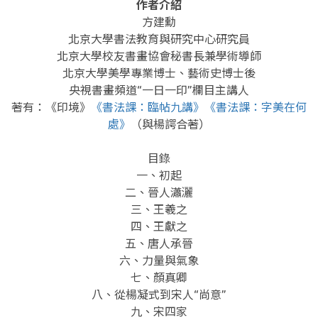
作者介紹
方建勳
北京大學書法教育與研究中心研究員
北京大學校友書畫協會秘書長兼學術導師
北京大學美學專業博士、藝術史博士後
央視書畫頻道“一日一印”欄目主講人
著有：《印境》
《書法課：臨帖九講》
《書法課：字美在何
處》
（與楊諤合著）
目錄
一、初起
二、晉人瀟灑
三、王羲之
四、王獻之
五、唐人承晉
六、力量與氣象
七、顏真卿
八、從楊凝式到宋人“尚意”
九、宋四家