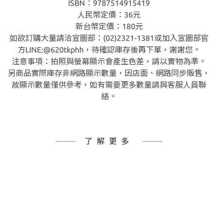
ISBN：9787514915419
人民幣定價：36元
新台幣定價：180元
如欲訂購大量請洽宣圖部：(02)2321-1381或加入宣圖部官
方LINE:@620tkphh，待確認庫存後再下單，謝謝您。
注意事項：拍照與螢幕顯示會產生色差，請以實物為準。
另商品實際庫存非網路顯示數量，因店面、網路同步販售，
故顯示數量僅供參考，如有需要更多數量請與客服人員聯
絡。
了解更多