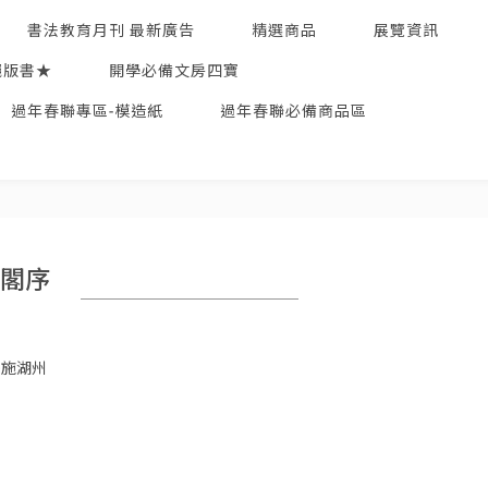
書法教育月刊 最新廣告
精選商品
展覽資訊
絕版書★
開學必備文房四寶
過年春聯專區-模造紙
過年春聯必備商品區
閣序
寄施湖州