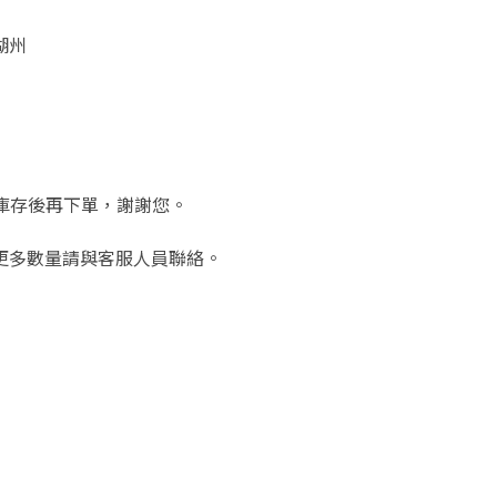
湖州
待確認庫存後再下單，謝謝您。
更多數量請與客服人員聯絡。