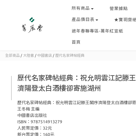
所有商品
營業據點
產品價目表
★寶玥齋
過年春聯專區-萬年紅宣紙
首頁
全部商品
/
大陸書
/
中國書店
/
歷代名家碑帖經典
歷代名家碑帖經典：祝允明雲江記滕王
濟陽登太白酒樓卻寄施湖州
歷代名家碑帖經典：祝允明雲江記滕王閣序濟陽登太白酒樓卻
王冬梅 主編
中國書店出版社
ISBN：9787514913279
人民幣定價：32元
新台幣定價：160元