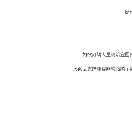
歷
如欲訂購大量請洽宣圖部：(
另商品實際庫存非網路顯示