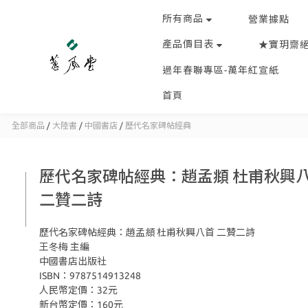
所有商品
營業據點
產品價目表
★寶玥齋
過年春聯專區-萬年紅宣紙
首頁
全部商品
/
大陸書
/
中國書店
/
歷代名家碑帖經典
歷代名家碑帖經典：趙孟頫 杜甫秋興
二贊二詩
歷代名家碑帖經典：趙孟頫 杜甫秋興八首 二贊二詩
王冬梅 主編
中國書店出版社
ISBN：9787514913248
人民幣定價：32元
新台幣定價：160元