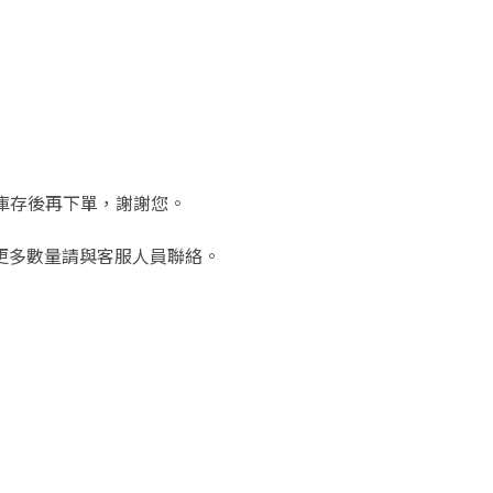
待確認庫存後再下單，謝謝您。
更多數量請與客服人員聯絡。