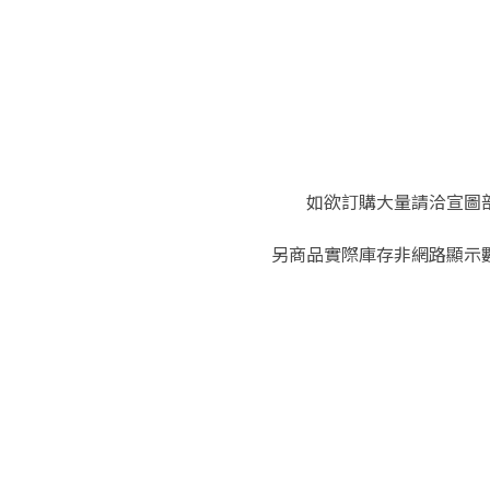
如欲訂購大量請洽宣圖部：(
另商品實際庫存非網路顯示