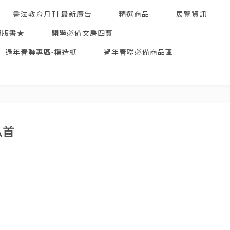
書法教育月刊 最新廣告
精選商品
展覽資訊
絕版書★
開學必備文房四寶
過年春聯專區-模造紙
過年春聯必備商品區
八首