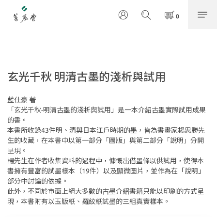
玄光千秋 明清古墨的淺析與試用
藍仕豪 著
「玄光千秋-明清古墨的淺析與試用」是一本介紹古墨實際試用成果
的書。
本書所收錄43件明、清與日本江戶時期的墨，皆為書畫家楊思勝先
生的收藏，在本書中以第一部分「圖版」與第二部分「說明」分開
呈現。
楊先生在作者收集資料的過程中，慷慨出借墨條以供試用，使得本
書擁有豐富的試墨樣本（19件）以及顯微圖片，並作為在「說明」
部分中討論的依據。
此外，不同於市面上絕大多數的古墨介紹書籍只能以印刷的方式呈
現，本書附有以玉版紙、羅紋紙試墨的三組真實樣本。