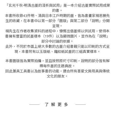
「玄光千秋-明清古墨的淺析與試用」是一本介紹古墨實際試用成果
的書。
本書所收錄43件明、清與日本江戶時期的墨，皆為書畫家楊思勝先
生的收藏，在本書中以第一部分「圖版」與第二部分「說明」分開
呈現。
楊先生在作者收集資料的過程中，慷慨出借墨條以供試用，使得本
書擁有豐富的試墨樣本（19件）以及顯微圖片，並作為在「說明」
部分中討論的依據。
此外，不同於市面上絕大多數的古墨介紹書籍只能以印刷的方式呈
現，本書附有以玉版紙、羅紋紙試墨的三組真實樣本。
本書圖版皆為實際拍攝，並且按照原尺寸印刷，說明的部分皆有解
釋每件墨的主題典故。
因此兼具工具書以及故事書的功能，適合所有喜愛文房用具與傳統
文化的朋友。
了解更多