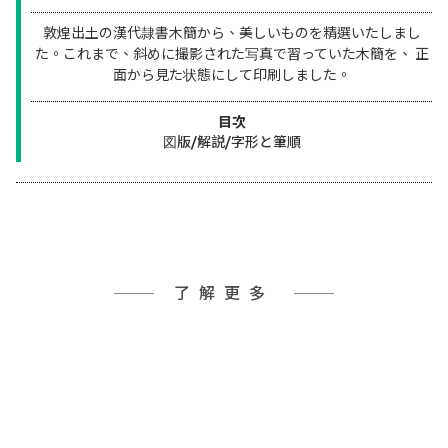
敦煌出土の漢代隷書木簡から、美しいものを精選いたしまし
た。これまで、斜めに撮影された写真で習っていた木簡を、 正
面から見た状態にして印刷しました。
目次
図版/解説/字形と筆順
了解更多