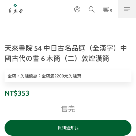
天來書院 54 中日古名品選（全漢字）中
國古代の書 6 木簡（二）敦煌漢簡
全店，免運優惠：全店滿2200元免運費
NT$353
售完
貨到通知我