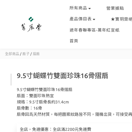
所有商品
營業據點
產品價目表
★寶玥齋
過年春聯專區-萬年紅宣紙
首頁
全部商品
/
扇子
/
摺扇
9.5寸蝴蝶竹雙面珍珠16骨摺扇
9.5寸蝴蝶竹雙面珍珠16骨摺扇
扇面：雙面珍珠熟宣
規格：9.5寸扇骨長約31.4cm
扇骨數：16骨
扇骨因爲天然材質，每把圖案紋路皆不同，隨機出貨，可接受
全店，免運優惠：全店滿2200元免運費