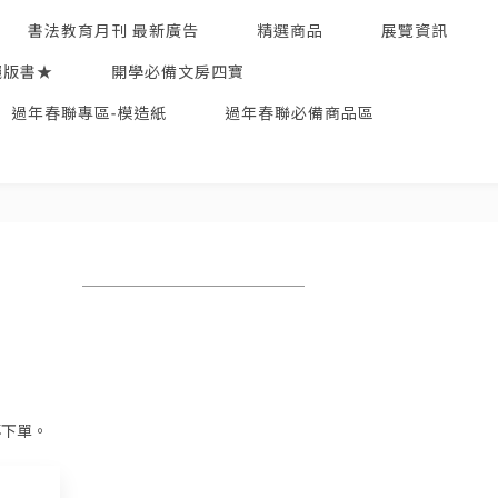
書法教育月刊 最新廣告
精選商品
展覽資訊
絕版書★
開學必備文房四寶
過年春聯專區-模造紙
過年春聯必備商品區
再下單。