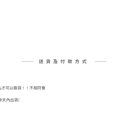
送貨及付款方式
實姓名才可以取貨！！不相符會
工作天內出貨）