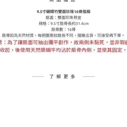
9.5寸蝴蝶竹雙面珍珠16骨摺扇
扇面：雙面珍珠熟宣
規格：9.5寸扇骨長約31.4cm
扇骨數：16骨
扇骨因爲天然材質，每把圖案紋路皆不同，隨機出貨，可接受再下單。
意：為了讓扇面可抽出攤平創作，故兩側未黏死，並非瑕
收起，後使用天然漿糊平均沾於扇骨內側，並使其固定
了解更多