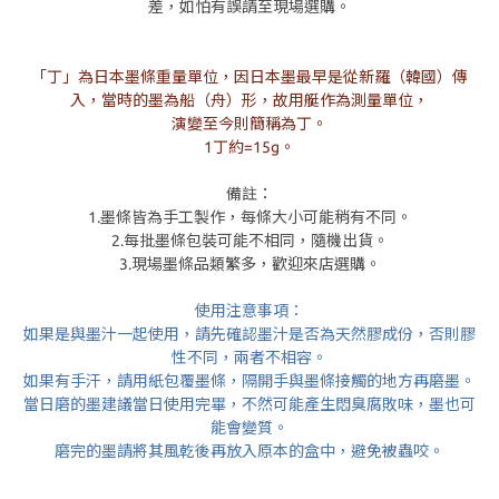
差，如怕有誤請至現場選購。
「丁」為日本墨條重量單位，因日本墨最早是從新羅（韓國）傳
入，當時的墨為船（舟）形，故用艇作為測量單位，
演變至今則簡稱為丁。
1丁約=15g。
備註：
1.墨條皆為手工製作，每條大小可能稍有不同。
2.每批墨條包裝可能不相同，隨機出貨。
3.現場墨條品類繁多，歡迎來店選購。
使用注意事項：
如果是與墨汁一起使用，請先確認墨汁是否為天然膠成份，否則膠
性不同，兩者不相容。
如果有手汗，請用紙包覆墨條，隔開手與墨條接觸的地方再磨墨。
當日磨的墨建議當日使用完畢，不然可能產生悶臭腐敗味，墨也可
能會變質。
磨完的墨請將其風乾後再放入原本的盒中，避免被蟲咬。