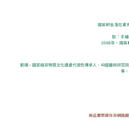
掇英軒坐落在素
如：手繪
2008
年，掇英
劉靖，國家級非物質文化遺產代表性傳承人、中國藝術研究院
事、
商品實際庫存非網路顯