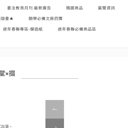
書法教育月刊 最新廣告
精選商品
展覽資訊
絕版書★
開學必備文房四寶
過年春聯專區-模造紙
過年春聯必備商品區
堂×掇
式出貨，