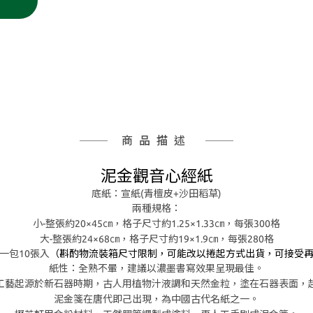
商品描述
泥金觀音心經紙
底紙：宣紙(青檀皮+沙田稻草)
兩種規格：
小-整張約20×45㎝，
格子尺寸約1.25×1.33㎝，每張300格
大-整張約24×68㎝，
格子尺寸約19×1.9㎝，每張280格
一包10張入
（斟酌物流裝箱尺寸限制，可能改以捲起方式出貨，可接受
紙性：全熟不暈，建議以濃墨書寫效果呈現最佳。
工藝起源於新石器時期，
古人用植物汁液調和天然金粒，塗在石器表面，
泥金箋在唐代即己出現，
為中國古代名紙之一。