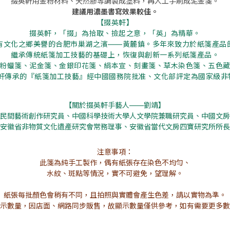
掇英軒用金粉材料、天然膠等調製成塗料，
再人工手刷成泥金箋。
建議用濃墨書寫效果較佳。
【掇英軒】
掇英軒，「掇」為拾取、撿起之意，「英」為精華。
有文化之鄉美譽的合肥市巢湖之濱——黃麓鎮。多年來致力於紙箋產品
繼承傳統紙箋加工技藝的基礎上，恢復與創新一系列紙箋產品。
粉蠟箋、泥金箋、金銀印花箋、絹本宣、刻畫箋、草木染色箋、五色
軒傳承的『紙箋加工技藝』經中國國務院批准、文化部評定為國家級非
【關於掇英軒手藝人
——
劉靖】
民間藝術創作研究員、中國科學技術大學人文學院兼職研究員、中國文房
安徽省非物質文化遺產研究會常務理事、安徽省當代文房四寶研究所所長
注意事項：
此箋為純手工製作，偶有紙張存在染色不均勻、
水紋、斑點等情況，
實不可避免，望理解。
紙張每批顏色會稍有不同，且拍照與實體會產生色差，請以實物為準。
示數量，因店面、網路同步販售，故顯示數量僅供參考，如有需要更多數