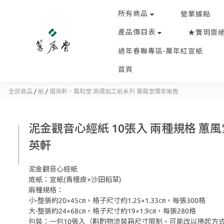
所有商品
營業據點
產品價目表
★寶玥齋
過年春聯專區-萬年紅宣紙
首頁
全部商品
/
紙
/
掇英軒、風和堂 高級加工紙系列 蕙風堂獨家販售
泥金觀音心經紙 10張入 兩種規格 蕙風
英軒
泥金觀音心經紙
底紙：宣紙(青檀皮+沙田稻草)
兩種規格：
小-整張約20×45㎝，格子尺寸約1.25×1.33㎝，每張300格
大-整張約24×68㎝，格子尺寸約19×1.9㎝，每張280格
包裝：一包10張入（斟酌物流裝箱尺寸限制，可能改以捲起方